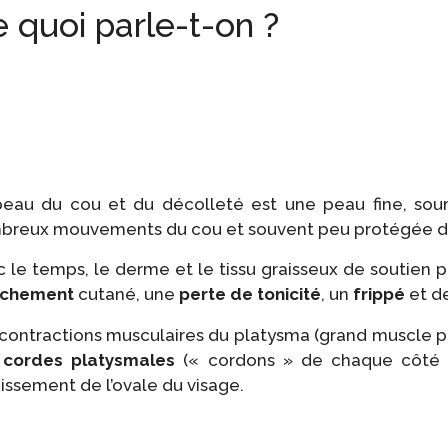
 quoi parle-t-on ?
peau du cou et du décolleté est une peau fine, soum
breux mouvements du cou et souvent peu protégée des
 le temps, le derme et le tissu graisseux de soutien
âchement
cutané, une
perte de tonicité
, un
frippé
et de
contractions musculaires du platysma (grand muscle pla
s
cordes platysmales
(« cordons » de chaque côté d
faissement de l’ovale du visage.