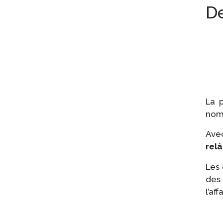
De
La 
nom
Avec
rel
Les 
de
l’af