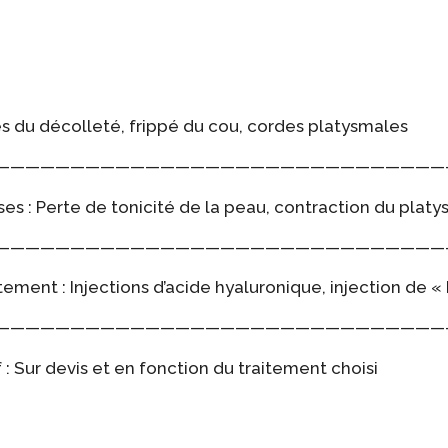
s du décolleté, frippé du cou, cordes platysmales
——————————————————————————————
es : Perte de tonicité de la peau, contraction du plat
——————————————————————————————
tement : Injections d’acide hyaluronique, injection de «
——————————————————————————————
f : Sur devis et en fonction du traitement choisi